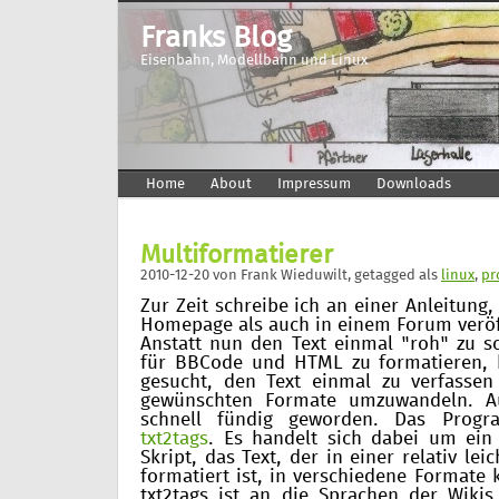
Franks Blog
Eisenbahn, Modellbahn und Linux
Home
About
Impressum
Downloads
Multiformatierer
2010-12-20
von
Frank Wieduwilt
, getagged als
linux
,
pr
Zur Zeit schreibe ich an einer Anleitung
Homepage als auch in einem Forum veröf
Anstatt nun den Text einmal "roh" zu s
für BBCode und HTML zu formatieren, h
gesucht, den Text einmal zu verfassen
gewünschten Formate umzuwandeln. 
schnell fündig geworden. Das Prog
txt2tags
. Es handelt sich dabei um ein
Skript, das Text, der in einer relativ le
formatiert ist, in verschiedene Formate 
txt2tags ist an die Sprachen der Wikis