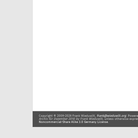
Copyright © 2009-2026 Frank Wieduwilt,
frank@wieduwilt.org
. Power
Archiv für Dezember 2010
by Frank Wieduwilt
, unless otherwise expre
Noncommercial-Share Alike 3.0 Germany License
.