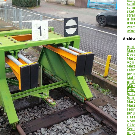
schi
schm
sket
stra
u-ba
usa 
verm
wind
Archiv
Apri
März
Deze
Mai 
Apri
März
Febr
Janu
Mai 
Apri
März
Febr
Juli 
Juni
Mai 
März
Febr
Janu
Deze
Nove
Okto
Sept
Augu