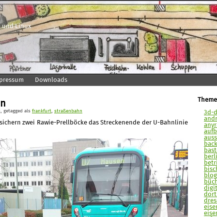
 und Linux
pressum
Downloads
Theme
en
t
, getagged als
frankfurt
,
straßenbahn
3d-d
andr
ichern zwei Rawie-Prellböcke das Streckenende der U-Bahnlinie
anyra
aufb
auss
back
bast
berli
betr
bisc
blog
büch
digit
dort
dres
eise
eise