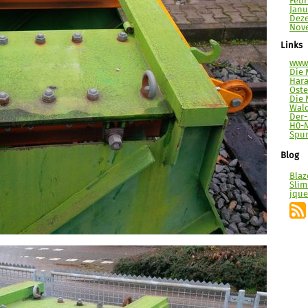
Febr
Janu
Deze
Nove
Links
www.
Die 
Hara
Ost
Die 
Wal
Der
H0-
Spur
Blog
Blaz
Slim
jque