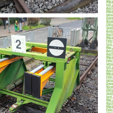
März
Juli 
Apri
März
Janu
Deze
Nove
Okto
Sept
Augu
Apri
März
Febr
Juni 
Mai 
Apri
April
März
Febr
Janu
Juli 
April
März
Febr
Janu
Deze
Nove
Okto
Sept
Juni
Mai 
April
März
Febr