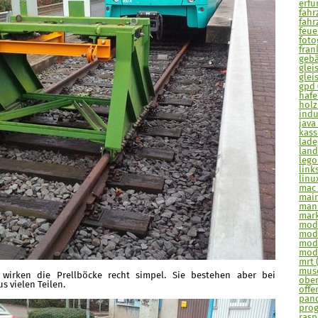
erfur
fahr
fahr
feue
fotog
frank
gebä
glei
glei
gpd 
hafe
holz
indu
java 
kasse
lade
land
lego
links
linu
mac 
main
man
mark
mode
mode
modu
modu
mrt 
muse
 wirken die Prellböcke recht simpel. Sie bestehen aber bei
ober
 vielen Teilen.
offe
pand
prog
raspi