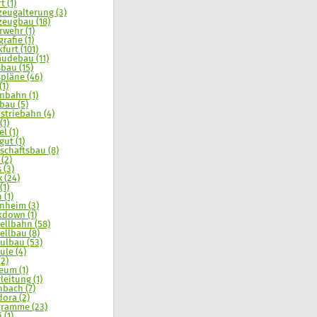
t (1)
zeugalterung (3)
zeugbau (18)
rwehr (1)
rafie (1)
furt (101)
udebau (11)
sbau (15)
spläne (46)
(1)
nbahn (1)
bau (5)
striebahn (4)
(1)
l (1)
gut (1)
schaftsbau (8)
 (2)
 (3)
x (24)
(1)
 (1)
nheim (3)
down (1)
llbahn (58)
llbau (8)
lbau (53)
le (4)
(2)
um (1)
leitung (1)
nbach (7)
ora (2)
ramme (23)
 (1)