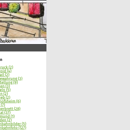
n
ruck (2)
oid (4)
il (2)
ewahrung (3)
tellung (9)
en (3)
eln (5)
n (2)
ieb (2)
hofsheim (6)
 (7)
erbrett (28)
al (37)
mund (1)
den (2)
nbahnbilder (5)
nbahnfoto (127)