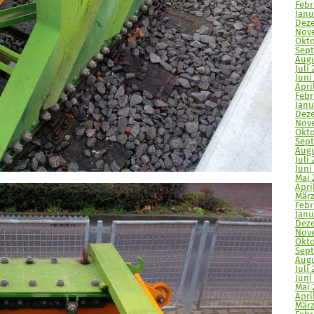
Febr
Janu
Deze
Nove
Okto
Sept
Augu
Juli 
Juni
April
Febr
Janu
Deze
Nove
Okto
Sept
Augu
Juli 
Juni 
Mai 
April
März
Febr
Janu
Deze
Nove
Okto
Sept
Augu
Juli 
Juni
Mai 
Apri
März