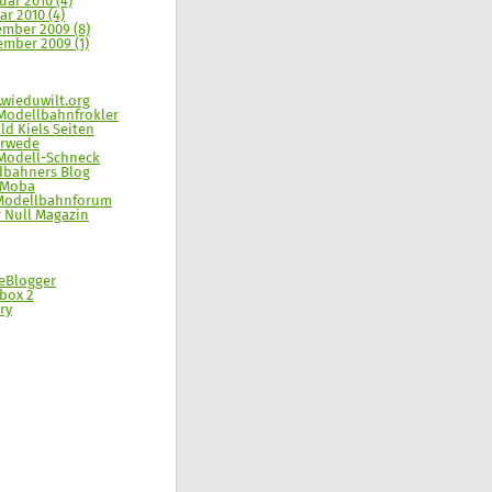
uar 2010 (4)
ar 2010 (4)
mber 2009 (8)
mber 2009 (1)
wieduwilt.org
Modellbahnfrokler
ld Kiels Seiten
erwede
Modell-Schneck
dbahners Blog
-Moba
Modellbahnforum
 Null Magazin
eBlogger
box 2
ry