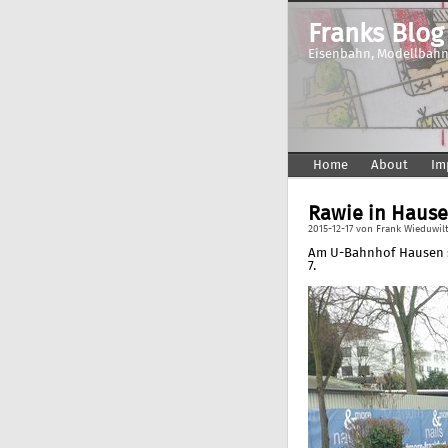
Franks Blog
Eisenbahn, Modellbahn
Home
About
Im
Rawie in Haus
2015-12-17
von
Frank Wieduwil
Am U-Bahnhof Hausen s
7.