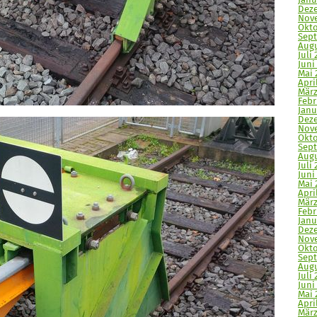
Janu
Deze
Nove
Okto
Sept
Augu
Juli 
Juni
Mai 
Apri
März
Febr
Janu
Deze
Nove
Okto
Sept
Augu
Juli 
Juni
Mai 
April
März
Febr
Janu
Deze
Nove
Okto
Sept
Augu
Juli 
Juni 
Mai 
Apri
März