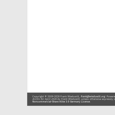
Copyright © 2009-2026 Frank Wieduwilt,
frank@wieduwilt.org
. Power
Archiv für April 2026
by Frank Wieduwilt
, unless otherwise expressly 
Noncommercial-Share Alike 3.0 Germany License
.