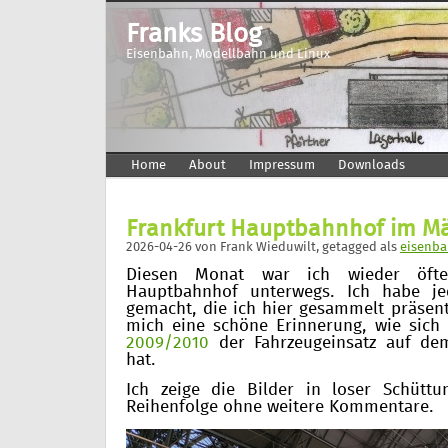
Franks Blog
Eisenbahn, Modellbahn und Linux
Home
About
Impressum
Downloads
Frankfurt Hauptbahnhof im Mä
2026-04-26
von
Frank Wieduwilt
, getagged als
eisenba
Diesen Monat war ich wieder öfte
Hauptbahnhof unterwegs. Ich habe je
gemacht, die ich hier gesammelt präsenti
mich eine schöne Erinnerung, wie sich i
2009/2010
der Fahrzeugeinsatz auf de
hat.
Ich zeige die Bilder in loser Schüttu
Reihenfolge ohne weitere Kommentare.