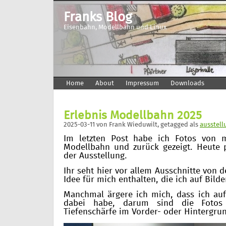
Franks Blog
Eisenbahn, Modellbahn und Linux
Home
About
Impressum
Downloads
Erlebnis Modellbahn 2025
2025-03-11
von
Frank Wieduwilt
, getagged als
ausstell
Im letzten Post habe ich Fotos von m
Modellbahn und zurück gezeigt. Heute p
der Ausstellung.
Ihr seht hier vor allem Ausschnitte von 
Idee für mich enthalten, die ich auf Bild
Manchmal ärgere ich mich, dass ich auf 
dabei habe, darum sind die Fotos
Tiefenschärfe im Vorder- oder Hintergrun