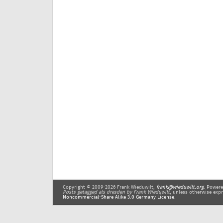
Copyright © 2009-2026 Frank Wieduwilt,
frank@wieduwilt.org
. Power
Posts getagged als dresden
by Frank Wieduwilt
, unless otherwise expr
Noncommercial-Share Alike 3.0 Germany License
.