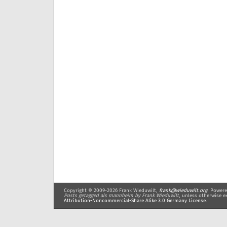
Copyright © 2009-2026 Frank Wieduwilt,
frank@wieduwilt.org
. Power
Posts getagged als mannheim
by Frank Wieduwilt
, unless otherwise e
Attribution-Noncommercial-Share Alike 3.0 Germany License
.