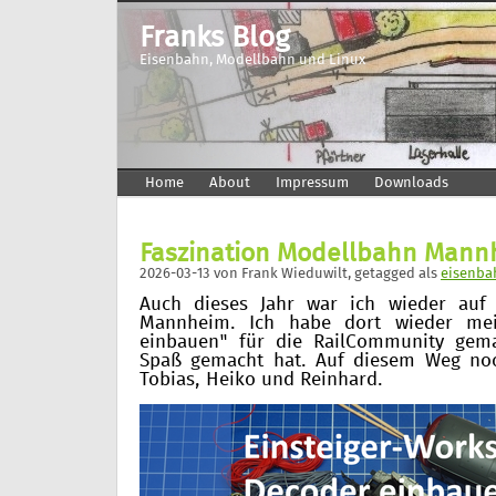
Franks Blog
Eisenbahn, Modellbahn und Linux
Home
About
Impressum
Downloads
Faszination Modellbahn Mann
2026-03-13
von
Frank Wieduwilt
, getagged als
eisenba
Auch dieses Jahr war ich wieder auf
Mannheim. Ich habe dort wieder me
einbauen" für die RailCommunity gema
Spaß gemacht hat. Auf diesem Weg no
Tobias, Heiko und Reinhard.