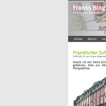
Franks Blog
Eisenbahn, Modellbahn
Home
About
Im
Frankfurter Zu
2010-08-23
von
Frank Wieduwi
Heute ist mir beim Ein
gefahren. Hier zur A
Perspektive.