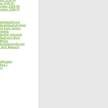
uar 2010 (4)
ar 2010 (4)
mber 2009 (8)
mber 2009 (1)
wieduwilt.org
Modellbahnfrokler
ld Kiels Seiten
erwede
Modell-Schneck
dbahners Blog
-Moba
Modellbahnforum
 Null Magazin
eBlogger
box 2
ry