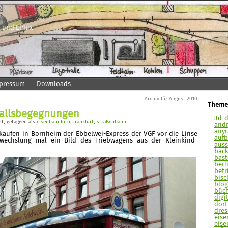
 und Linux
pressum
Downloads
Archiv für August 2010
Theme
fallsbegegnungen
3d-d
lt
, getagged als
eisenbahnfoto
,
frankfurt
,
straßenbahn
andr
anyra
kaufen in Bornheim der Ebbelwei-Express der VGF vor die Linse
aufb
bwechslung mal ein Bild des Triebwagens aus der Kleinkind-
auss
back
bast
berli
betr
bisc
blog
büch
digit
dort
dres
eise
eise