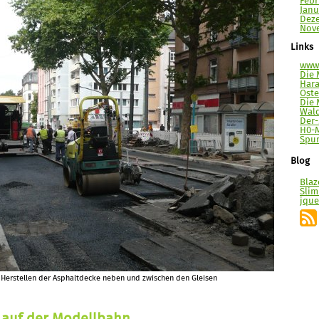
Febr
Janu
Deze
Nove
Links
www.
Die 
Hara
Ost
Die 
Wal
Der
H0-
Spur
Blog
Blaz
Slim
jque
 Herstellen der Asphaltdecke neben und zwischen den Gleisen