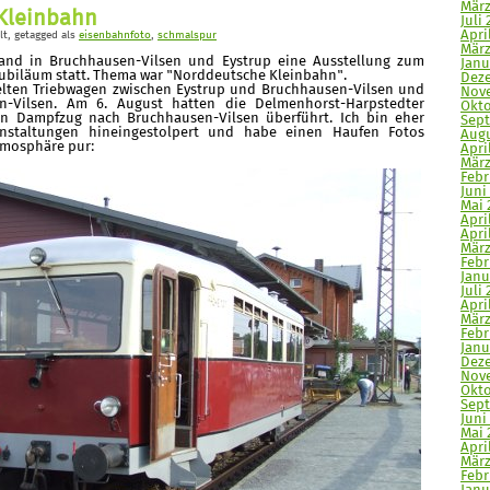
März
Kleinbahn
Juli 
Apri
lt
, getagged als
eisenbahnfoto
,
schmalspur
März
fand in Bruchhausen-Vilsen und Eystrup eine Ausstellung zum
Janu
ubiläum statt. Thema war "Norddeutsche Kleinbahn".
Deze
lten Triebwagen zwischen Eystrup und Bruchhausen-Vilsen und
Nove
-Vilsen. Am 6. August hatten die Delmenhorst-Harpstedter
Okto
en Dampfzug nach Bruchhausen-Vilsen überführt. Ich bin eher
Sept
ranstaltungen hineingestolpert und habe einen Haufen Fotos
Augu
mosphäre pur:
Apri
März
Febr
Juni 
Mai 
Apri
April
März
Febr
Janu
Juli 
April
März
Febr
Janu
Deze
Nove
Okto
Sept
Juni
Mai 
April
März
Febr