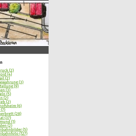
n
ruck (2)
oid (4)
il (2)
ewahrung (3)
tellung (9)
en (3)
eln (5)
n (2)
ieb (2)
hofsheim (6)
 (7)
erbrett (28)
al (37)
mund (1)
den (2)
nbahnbilder (5)
nbahnfoto (127)