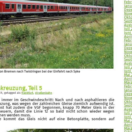
Febr
Janu
Deze
Nove
Okto
Sept
Augu
Juli 
Juni
April
Febr
Janu
Deze
Nove
Okto
Sept
Augu
Juli 
Juni 
on Bremen nach Twistringen bei der Einfahrt nach Syke
Mai 
April
März
Febr
kreuzung, Teil 5
Janu
lt
, getagged als
frankfurt
,
straßenbahn
Deze
Nove
e immer im Geschwindeschritt: Nach und nach asphaltieren die
Okto
uzung, was wegen der zahlreichen Gleise ziemlich aufwendig ist.
Sept
st hat zudem die VGF begonnen, knapp 70 Meter Gleis in der
Augu
neuern, damit die Linie 12 so bald nicht schon wieder wegen
Juli 
hen werden muss.
Juni
e kommt das Gleis nicht auf eine Betonplatte, sondern auf
Mai 
Apri
März