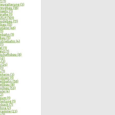
t (1)
zeugalterung (3)
zeugbau (18)
rwehr (1)
rafie (1)
furt (101)
udebau (11)
sbau (15)
spläne (46)
(1)
nbahn (1)
bau (5)
striebahn (4)
(1)
l (1)
gut (1)
schaftsbau (8)
 (2)
 (3)
x (24)
(1)
 (1)
nheim (3)
down (1)
llbahn (58)
llbau (8)
lbau (53)
le (4)
(2)
um (1)
leitung (1)
nbach (7)
ora (2)
ramme (23)
 (1)