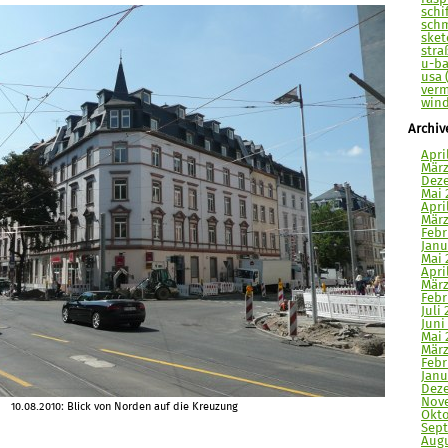
schi
schm
sket
stra
u-ba
usa 
verm
wind
Archiv
Apri
März
Deze
Mai 
Apri
März
Febr
Janu
Mai 
Apri
März
Febr
Juli 
Juni
Mai 
März
Febr
Janu
Deze
Nove
10.08.2010: Blick von Norden auf die Kreuzung
Okto
Sept
Augu