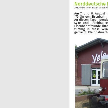
Norddeutsche 
2010-08-07
von
Frank Wieduwi
Am 7. und 8. August 
175jährigen Eisenbahnj
An diesen Tagen pende
Syke und Bruchhausen
Eisenbahnfreunde ihr
zufällig in diese Ve
gemacht. Kleinbahnath