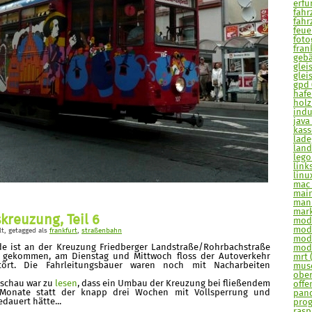
erfur
fahr
fahr
feue
fotog
frank
gebä
glei
glei
gpd 
hafe
holz
indu
java 
kasse
lade
land
lego
links
linu
mac 
main
man
mark
kreuzung, Teil 6
mode
mode
lt
, getagged als
frankfurt
,
straßenbahn
modu
e ist an der Kreuzung Friedberger Landstraße/Rohrbachstraße
modu
u gekommen, am Dienstag und Mittwoch floss der Autoverkehr
mrt 
stört. Die Fahrleitungsbauer waren noch mit Nacharbeiten
muse
ober
dschau war zu
lesen
, dass ein Umbau der Kreuzung bei fließendem
offe
 Monate statt der knapp drei Wochen mit Vollsperrung und
pand
dauert hätte...
prog
raspi