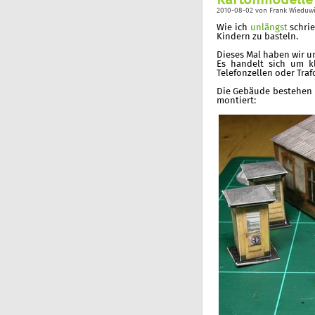
Kartonmodelle
2010-08-02
von
Frank Wieduwi
Wie ich
unlängst
schrie
Kindern zu basteln.
Dieses Mal haben wir 
Es handelt sich um kl
Telefonzellen oder Tra
Die Gebäude bestehen n
montiert: