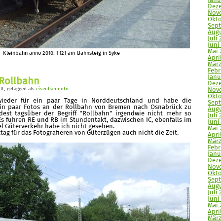
Janu
Deze
Nove
Okto
Sept
Augu
Juli 
Juni
Mai 
Kleinbahn anno 2010: T121 am Bahnsteig in Syke
Apri
März
Febr
Janu
Rollbahn
Deze
lt
, getagged als
eisenbahnfoto
Nove
Okto
wieder für ein paar Tage in Norddeutschland und habe die
Sept
ein paar Fotos an der Rollbahn von Bremen nach Osnabrück zu
Augu
est tagsüber der Begriff "Rollbahn" irgendwie nicht mehr so
Juli 
Es fuhren RE und RB im Stundentakt, dazwischen IC, ebenfalls im
Juni
el Güterverkehr habe ich nicht gesehen.
Mai 
ittag für das Fotografieren von Güterzügen auch nicht die Zeit.
April
März
Febr
Janu
Deze
Nove
Okto
Sept
Augu
Juli 
Juni 
Mai 
Apri
März