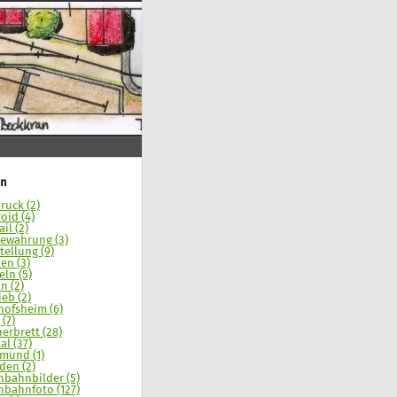
n
ruck (2)
oid (4)
il (2)
ewahrung (3)
tellung (9)
en (3)
eln (5)
n (2)
ieb (2)
hofsheim (6)
 (7)
erbrett (28)
al (37)
mund (1)
den (2)
nbahnbilder (5)
nbahnfoto (127)