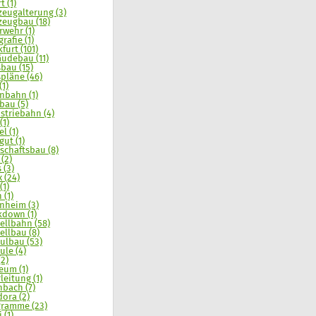
t (1)
zeugalterung (3)
zeugbau (18)
rwehr (1)
rafie (1)
furt (101)
udebau (11)
sbau (15)
spläne (46)
(1)
nbahn (1)
bau (5)
striebahn (4)
(1)
l (1)
gut (1)
schaftsbau (8)
 (2)
 (3)
x (24)
(1)
 (1)
nheim (3)
down (1)
llbahn (58)
llbau (8)
lbau (53)
le (4)
(2)
um (1)
leitung (1)
nbach (7)
ora (2)
ramme (23)
 (1)