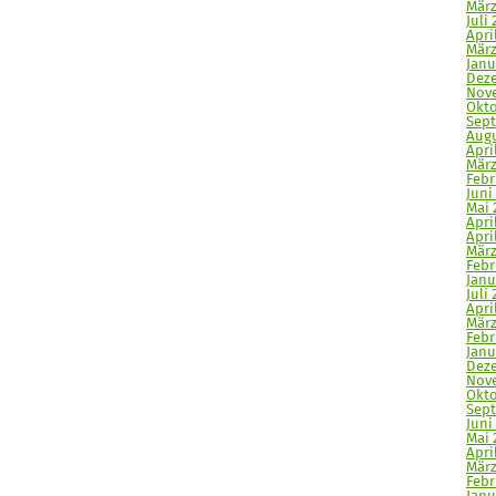
März
Juli 
Apri
März
Janu
Deze
Nove
Okto
Sept
Augu
Apri
März
Febr
Juni 
Mai 
Apri
April
März
Febr
Janu
Juli 
April
März
Febr
Janu
Deze
Nove
Okto
Sept
Juni
Mai 
April
März
Febr