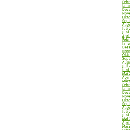
Febr
Janu
Deze
Nove
Okto
Sept
Augu
Juli 
Juni
April
Febr
Janu
Deze
Nove
Okto
Sept
Augu
Juli 
Juni 
Mai 
April
März
Febr
Janu
Deze
Nove
Okto
Sept
Augu
Juli 
Juni
Mai 
Apri
März