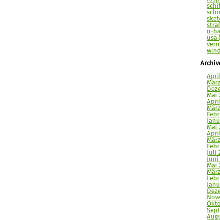
schi
schm
sket
stra
u-ba
usa 
verm
wind
Archiv
Apri
März
Deze
Mai 
Apri
März
Febr
Janu
Mai 
Apri
März
Febr
Juli 
Juni
Mai 
März
Febr
Janu
Deze
Nove
Okto
Sept
Augu