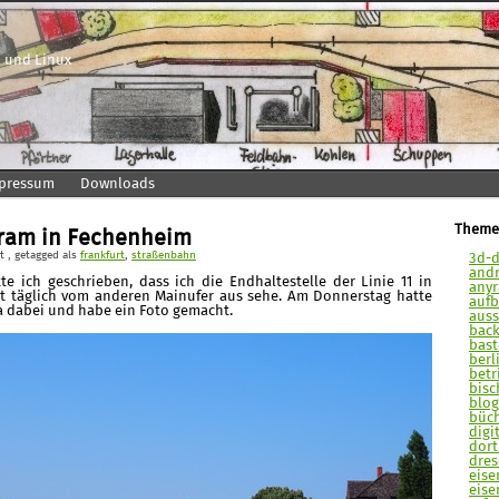
 und Linux
pressum
Downloads
Theme
ram in Fechenheim
lt
, getagged als
frankfurt
,
straßenbahn
3d-d
andr
te ich geschrieben, dass ich die Endhaltestelle der Linie 11 in
anyra
st täglich vom anderen Mainufer aus sehe. Am Donnerstag hatte
aufb
 dabei und habe ein Foto gemacht.
auss
back
bast
berli
betr
bisc
blog
büch
digit
dort
dres
eise
eise