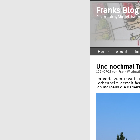
Franks Blog
Eisenbahn, Modellbahn
Home
About
Im
Und nochmal T
2021-07-25
von
Frank Wieduwi
Im Vorletzten Post hat
Fechenheim derzeit fa
ich morgens die Kamera