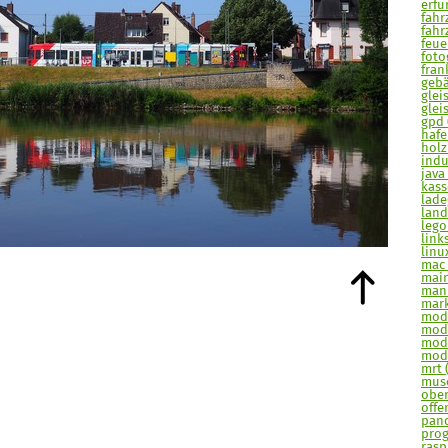
erfur
fahr
fahr
feue
fotog
frank
gebä
glei
glei
gpd 
hafe
holz
indu
java 
kasse
lade
land
lego
links
linu
mac 
main
man
mark
mode
mode
modu
modu
mrt 
muse
ober
offe
pand
prog
raspi