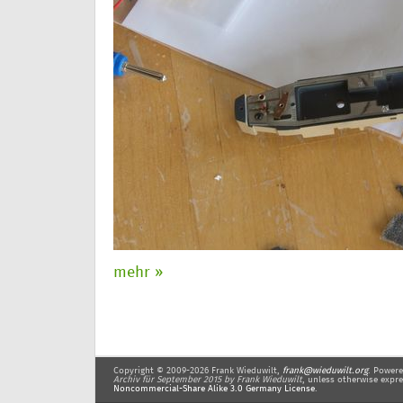
mehr »
Copyright © 2009-2026 Frank Wieduwilt,
frank@wieduwilt.org
. Power
Archiv für September 2015
by Frank Wieduwilt
, unless otherwise expre
Noncommercial-Share Alike 3.0 Germany License
.