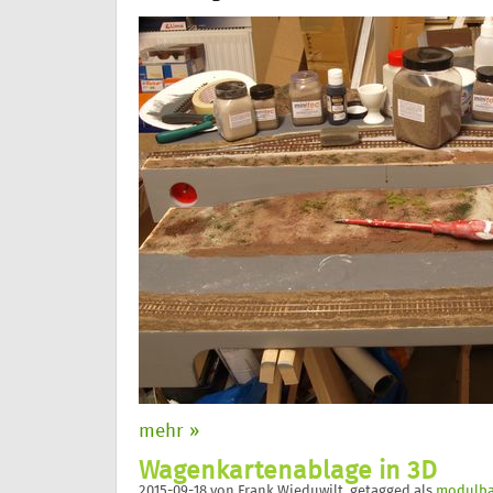
mehr »
Wagenkartenablage in 3D
2015-09-18
von
Frank Wieduwilt
, getagged als
modulb