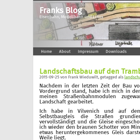
Franks Blog
Eisenbahn, Modellbahn und Linux
Home
About
Impressum
Downloads
Landschaftsbau auf den Tra
2015-09-25
von
Frank Wieduwilt
, getagged als
landsch
Nachdem in der letzten Zeit der Bau 
Vordergrund stand, habe ich mich in den
meinen Straßenbahnmodulen zugew
Landschaft gearbeitet.
Ich habe in Vilvenich und auf d
Selbstbaugleis die Straßen grundie
vervollständigt und die Gleise eingesch
ich wieder den braunen Schotter von Mini
etwas heruntergekommenes Gleis darste
Weile liegt.