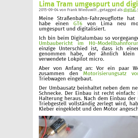
Lima Tram umgespurt und digit
2015-09-04
von
Frank Wieduwilt
, getagged als
digital
,
Meine Straßenbahn-Fahrzeugflotte ha
habe einen
GT6
von Lima neu motor
umgespurt und digitalisiert.
Ich bin beim Digitalumbau so vorgegange
Umbaubericht im H0-Modellbahnforu
einzige Unterschied ist, dass ich ein
genommen habe, der ähnlich klein
verwendete Lokpilot micro.
Aber von Anfang an: Vor ein paar W
zusammen den
Motorisierungsatz v
Triebwagen eingebaut.
Der Umbausatz beinhaltet neben dem ne
Schnecke. Der Einbau ist recht einfach: 
Halterung heraus. Nach dem Einbau der
Triebgestell vollständig zerlegt wird, h
Kleber eingeklebt und den Motor angesc