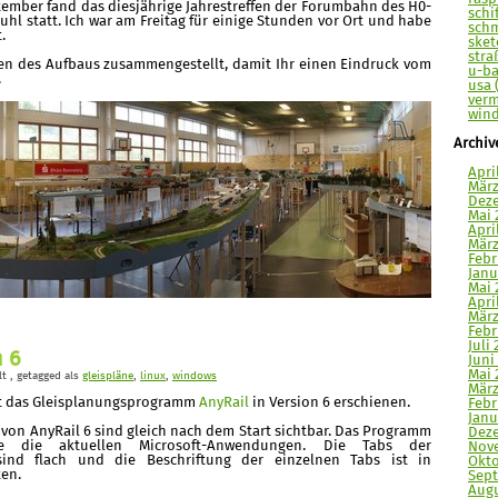
ptember fand das diesjährige Jahrestreffen der Forumbahn des H0-
schi
hl statt. Ich war am Freitag für einige Stunden vor Ort und habe
schm
.
sket
stra
en des Aufbaus zusammengestellt, damit Ihr einen Eindruck vom
u-ba
.
usa 
verm
wind
Archiv
Apri
März
Deze
Mai 
Apri
März
Febr
Janu
Mai 
Apri
März
Febr
Juli 
n 6
Juni
Mai 
lt
, getagged als
gleispläne
,
linux
,
windows
März
st das Gleisplanungsprogramm
AnyRail
in Version 6 erschienen.
Febr
Janu
von AnyRail 6 sind gleich nach dem Start sichtbar. Das Programm
Deze
e die aktuellen Microsoft-Anwendungen. Die Tabs der
Nove
ind flach und die Beschriftung der einzelnen Tabs ist in
Okto
en.
Sept
Augu