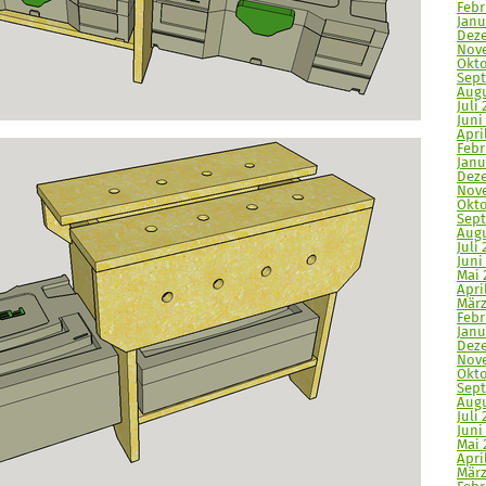
Febr
Janu
Deze
Nove
Okto
Sept
Augu
Juli 
Juni
April
Febr
Janu
Deze
Nove
Okto
Sept
Augu
Juli 
Juni 
Mai 
April
März
Febr
Janu
Deze
Nove
Okto
Sept
Augu
Juli 
Juni
Mai 
Apri
März