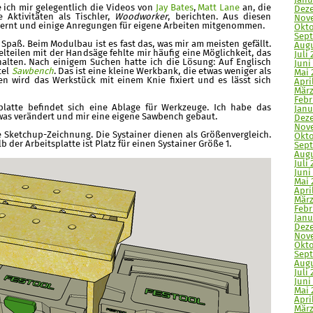
Janu
e ich mir gelegentlich die Videos von
Jay Bates
,
Matt Lane
an, die
Deze
 Aktivitäten als Tischler,
Woodworker
, berichten. Aus diesen
Nove
elernt und einige Anregungen für eigene Arbeiten mitgenommen.
Okto
Sept
Spaß. Beim Modulbau ist es fast das, was mir am meisten gefällt.
Augu
lteilen mit der Handsäge fehlte mir häufig eine Möglichkeit, das
Juli 
halten. Nach einigem Suchen hatte ich die Lösung: Auf Englisch
Juni
tel
Sawbench
. Das ist eine kleine Werkbank, die etwas weniger als
Mai 
n wird das Werkstück mit einem Knie fixiert und es lässt sich
Apri
März
Febr
platte befindet sich eine Ablage für Werkzeuge. Ich habe das
Janu
twas verändert und mir eine eigene Sawbench gebaut.
Deze
Nove
 Sketchup-Zeichnung. Die Systainer dienen als Größenvergleich.
Okto
 der Arbeitsplatte ist Platz für einen Systainer Größe 1.
Sept
Augu
Juli 
Juni
Mai 
April
März
Febr
Janu
Deze
Nove
Okto
Sept
Augu
Juli 
Juni 
Mai 
Apri
März