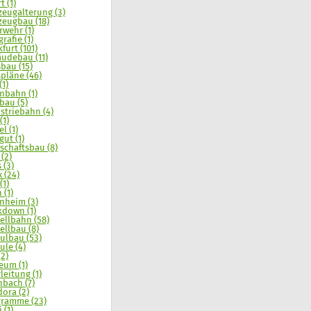
t (1)
zeugalterung (3)
zeugbau (18)
rwehr (1)
rafie (1)
furt (101)
udebau (11)
sbau (15)
spläne (46)
(1)
nbahn (1)
bau (5)
striebahn (4)
(1)
l (1)
gut (1)
schaftsbau (8)
 (2)
 (3)
x (24)
(1)
 (1)
nheim (3)
down (1)
llbahn (58)
llbau (8)
lbau (53)
le (4)
(2)
um (1)
leitung (1)
nbach (7)
ora (2)
ramme (23)
 (1)