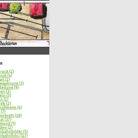
n
ruck (2)
oid (4)
il (2)
ewahrung (3)
tellung (9)
en (3)
eln (5)
n (2)
ieb (2)
hofsheim (6)
 (7)
erbrett (28)
al (37)
mund (1)
den (2)
nbahnbilder (5)
nbahnfoto (127)