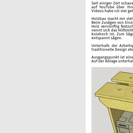
Seit einiger Zeit schau
auf YouTube über ihre
Videos habe ich viel g
Holzbau macht mir viel 
Beim Zusägen von Einze
Holz vernünftig festzu
nennt sich das Hilfsmit
kniehoch ist. Zum Säge
entspannt sägen.
Unterhalb der Arbeits
traditionelle Design e
Ausgangspunkt ist eine
Auf der Ablage unterhalb