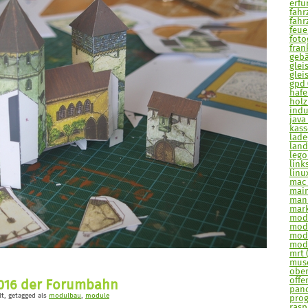
erfur
fahr
fahr
feue
fotog
frank
gebä
glei
glei
gpd 
hafe
holz
indu
java 
kasse
lade
land
lego
links
linu
mac 
main
man
mark
mode
mode
modu
modu
mrt 
muse
ober
offe
2016 der Forumbahn
pand
lt
, getagged als
modulbau
,
module
prog
raspi