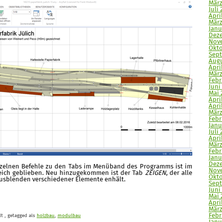
März
Juli 
Apri
März
Janu
Deze
Nove
Okto
Sept
Augu
Apri
März
Febr
Juni 
Mai 
Apri
April
März
Febr
Janu
Juli 
April
März
Febr
Janu
Deze
zelnen Befehle zu den Tabs im Menüband des Programms ist im
Nove
ich geblieben. Neu hinzugekommen ist der Tab
ZEIGEN
, der alle
Okto
usblenden verschiedener Elemente enhält.
Sept
Juni
Mai 
April
März
Febr
lt
, getagged als
holzbau
,
modulbau