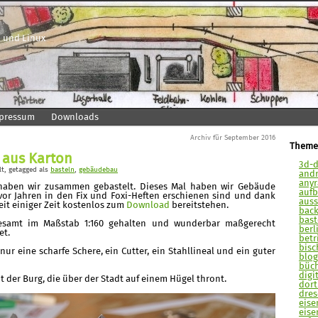
 und Linux
pressum
Downloads
Archiv für September 2016
Theme
 aus Karton
3d-d
lt
, getagged als
basteln
,
gebäudebau
andr
anyra
haben wir zusammen gebastelt. Dieses Mal haben wir Gebäude
aufb
or Jahren in den Fix und Foxi-Heften erschienen sind und dank
auss
eit einiger Zeit kostenlos zum
Download
bereitstehen.
back
bast
esamt im Maßstab 1:160 gehalten und wunderbar maßgerecht
berli
et.
betr
bisc
r eine scharfe Schere, ein Cutter, ein Stahllineal und ein guter
blog
büch
digit
 der Burg, die über der Stadt auf einem Hügel thront.
dort
dres
eise
eise