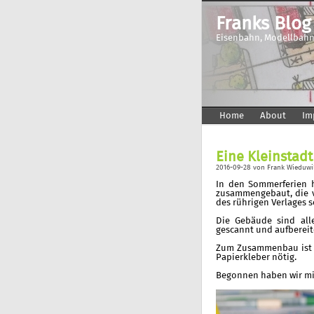
Franks Blog
Eisenbahn, Modellbahn
Home
About
Im
Eine Kleinstadt
2016-09-28
von
Frank Wieduwi
In den Sommerferien 
zusammengebaut, die v
des rührigen Verlages s
Die Gebäude sind all
gescannt und aufbereit
Zum Zusammenbau ist nu
Papierkleber nötig.
Begonnen haben wir mit