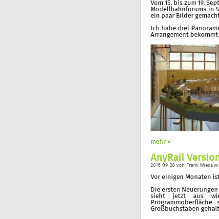
Vom 15. bis zum 19. Se
Modellbahnforums in Su
ein paar Bilder gemacht
Ich habe drei Panoram
Arrangement bekommt
mehr »
AnyRail Versio
2016-09-28
von
Frank Wieduwi
Vor einigen Monaten i
Die ersten Neuerungen 
sieht jetzt aus wi
Programmoberfläche s
Großbuchstaben gehalt