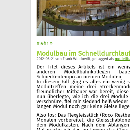
mehr »
Modulbau im Schnelldurchlau
2012-06-21
von
Frank Wieduwilt
, getagged als
modellb
Der Titel dieses Artikels ist ein wen
anderen Modellbahnkollegen b
Schneckentempo an meinen Modulen.
In diesem Fall ging es alles ein wenig s
Modultreffen meine drei Streckenmod
freundlicher Mitbauer war bereit, diese 
nun überlegte, wie ich die drei Modul
verschnüre, fiel mir siedend heiß wieder
langen Modul noch gar keine Gleise liegen
Also los: Das Flexgleisstück (Roco-Restb
Monaten vorbereitet, die Gleisschablon
dem Modulkasten. Nach dem Ablängen 