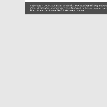
Copyright © 2009-2026 Frank Wieduwilt,
frank@wieduwilt.org
. Power
Posts getagged als module
by Frank Wieduwilt
, unless otherwise expr
Noncommercial-Share Alike 3.0 Germany License
.