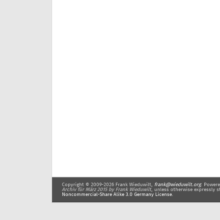
Copyright © 2009-2026 Frank Wieduwilt,
frank@wieduwilt.org
. Power
Archiv für März 2015
by Frank Wieduwilt
, unless otherwise expressly s
Noncommercial-Share Alike 3.0 Germany License
.