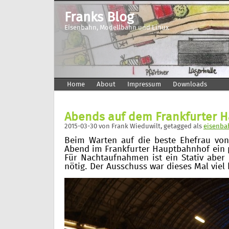
Franks Blog
Eisenbahn, Modellbahn und Linux
Home
About
Impressum
Downloads
Abends auf dem Frankfurter 
2015-03-30
von
Frank Wieduwilt
, getagged als
eisenba
Beim Warten auf die beste Ehefrau von
Abend im Frankfurter Hauptbahnhof ein
Für Nachtaufnahmen ist ein Stativ aber 
nötig. Der Ausschuss war dieses Mal viel 